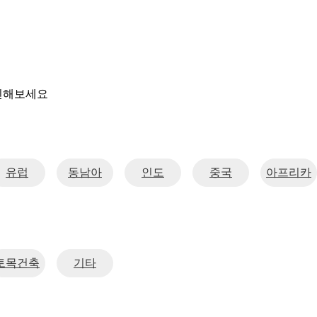
인해보세요
유럽
동남아
인도
중국
아프리카
토목건축
기타