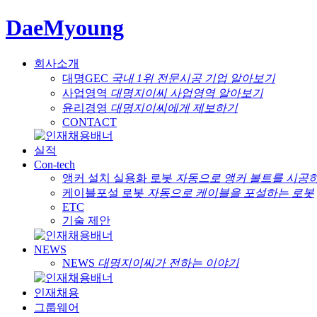
DaeMyoung
회사소개
대명GEC
국내 1위 전문시공 기업 알아보기
사업영역
대명지이씨 사업영역 알아보기
윤리경영
대명지이씨에게 제보하기
CONTACT
실적
Con-tech
앵커 설치 실용화 로봇
자동으로 앵커 볼트를 시공
케이블포설 로봇
자동으로 케이블을 포설하는 로봇
ETC
기술 제안
NEWS
NEWS
대명지이씨가 전하는 이야기
인재채용
그룹웨어