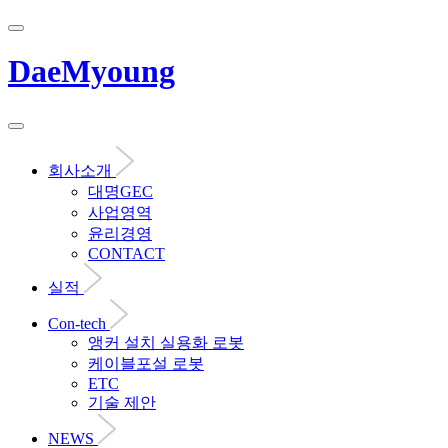
DaeMyoung
회사소개
대명GEC
사업영역
윤리경영
CONTACT
실적
Con-tech
앵커 설치 실용화 로봇
케이블포설 로봇
ETC
기술 제안
NEWS