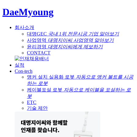
DaeMyoung
회사소개
대명GEC
국내 1위 전문시공 기업 알아보기
사업영역
대명지이씨 사업영역 알아보기
윤리경영
대명지이씨에게 제보하기
CONTACT
실적
Con-tech
앵커 설치 실용화 로봇
자동으로 앵커 볼트를 시공
하는 로봇
케이블포설 로봇
자동으로 케이블을 포설하는 로
봇
ETC
기술 제안