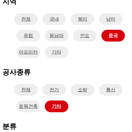
지역
전체
국내
북미
남미
유럽
동남아
인도
중국
아프리카
기타
공사종류
전체
전기
소방
통신
토목건축
기타
분류