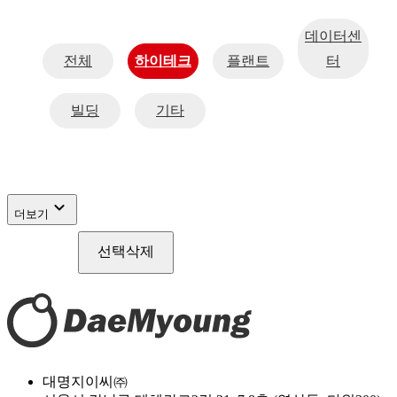
데이터센
전체
하이테크
플랜트
터
빌딩
기타
expand_more
더보기
선택삭제
대명지이씨㈜