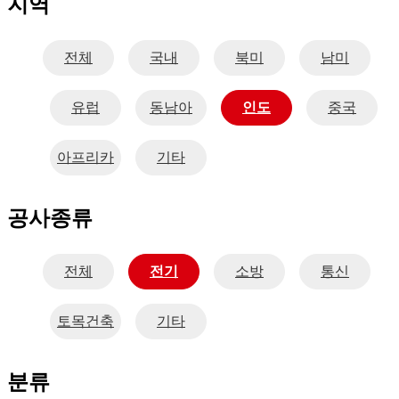
지역
전체
국내
북미
남미
유럽
동남아
인도
중국
아프리카
기타
공사종류
전체
전기
소방
통신
토목건축
기타
분류