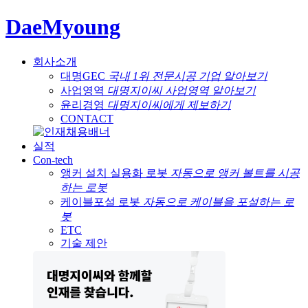
DaeMyoung
회사소개
대명GEC
국내 1위 전문시공 기업 알아보기
사업영역
대명지이씨 사업영역 알아보기
윤리경영
대명지이씨에게 제보하기
CONTACT
실적
Con-tech
앵커 설치 실용화 로봇
자동으로 앵커 볼트를 시공
하는 로봇
케이블포설 로봇
자동으로 케이블을 포설하는 로
봇
ETC
기술 제안