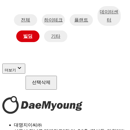
데이터센
전체
하이테크
플랜트
터
빌딩
기타
expand_more
더보기
선택삭제
대명지이씨㈜