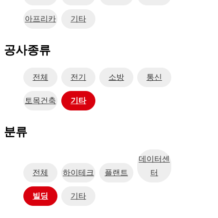
아프리카
기타
공사종류
전체
전기
소방
통신
토목건축
기타
분류
데이터센
전체
하이테크
플랜트
터
빌딩
기타