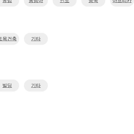
유럽
동남아
인도
중국
아프리카
토목건축
기타
빌딩
기타