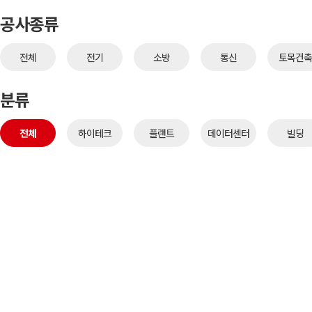
공사종류
전체
전기
소방
통신
토목건축
분류
전체
하이테크
플랜트
데이터센터
빌딩