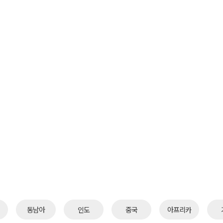
회사소개
실적
Con-tech
NEWS
동남아
인도
중국
아프리카